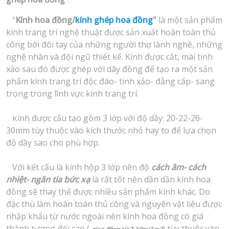
"
K
ính hoa đồng/
kính ghép hoa đồng
"
là một sản phẩm
kính trang trí nghệ thuật được sản xuất hoàn toàn thủ
công bởi đôi tay của những người thợ lành nghề, những
nghệ nhân và đội ngũ thiết kế. Kính được cắt, mài tinh
xảo sau đó được ghép với dây đồng để tạo ra một sản
phẩm kính trang trí độc đáo- tinh xảo- đẳng cấp- sang
trọng trong lĩnh vực kính trang trí.
ính được cấu tạo gồm 3 lớp với độ dầy: 20-22-26-
K
30mm tùy thuộc vào kích thước nhỏ hay to để lựa chọn
độ dầy sao cho phù hợp.
V
ới kết cấu là kính hộp 3 lớp nên độ
cách
âm- cách
nhiệt- ngăn tia bức xạ
là rất tốt nên dần dần kính hoa
đồng sẽ thay thế được nhiều sản phẩm kính khác. Do
đặc thù làm hoàn toàn thủ công và nguyên vật liệu được
nhập khẩu từ nước ngoài nên kính hoa đồng có giá
thành tương đối cao (
) tùy thuộc vào