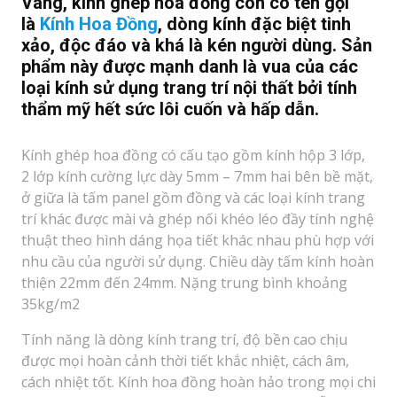
Vâng,
kính ghép hoa đồng
còn có tên gọi
là
Kính Hoa Đồng
, dòng kính đặc biệt tinh
xảo, độc đáo và khá là kén người dùng. Sản
phẩm này được mạnh danh là vua của các
loại kính sử dụng trang trí nội thất bởi tính
thẩm mỹ hết sức lôi cuốn và hấp dẫn.
Kính ghép hoa đồng có cấu tạo gồm kính hộp 3 lớp,
2 lớp kính cường lực dày 5mm – 7mm hai bên bề mặt,
ở giữa là tấm panel gồm đồng và các loại kính trang
trí khác được mài và ghép nối khéo léo đầy tính nghệ
thuật theo hình dáng họa tiết khác nhau phù hợp với
nhu cầu của người sử dụng. Chiều dày tấm kính hoàn
thiện 22mm đến 24mm. Nặng trung bình khoảng
35kg/m2
Tính năng là dòng kính trang trí, độ bền cao chịu
được mọi hoàn cảnh thời tiết khắc nhiệt, cách âm,
cách nhiệt tốt. Kính hoa đồng hoàn hảo trong mọi chi