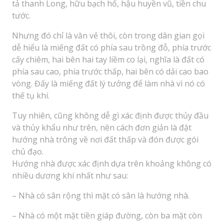
tả thanh Long, hữu bạch hổ, hậu huyền vũ, tiền chu
tước.
Nhưng đó chỉ là văn vẻ thôi, còn trong dân gian gọi
dễ hiểu là miếng đất có phía sau trồng đỗ, phía trước
cấy chiêm, hai bên hai tay liềm co lại, nghĩa là đất có
phía sau cao, phía trước thấp, hai bên có dải cao bao
vòng. Đấy là miếng đất lý tưởng để làm nhà vì nó có
thế tụ khí.
Tuy nhiên, cũng không dễ gì xác định được thủy đầu
và thủy khẩu như trên, nên cách đơn giản là đặt
hướng nhà trông về nơi đất thấp và đón được gói
chủ đạo.
Hướng nhà được xác định dựa trên khoảng không có
nhiều dương khí nhất như sau:
– Nhà có sân rộng thì mặt có sân là hướng nhà.
– Nhà có một mặt tiền giáp đường, còn ba mặt còn