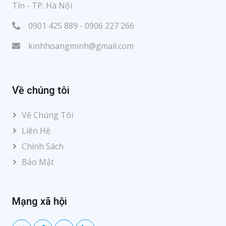
Tín - TP. Hà Nội
0901 425 889 - 0906 227 266
kinhhoangminh@gmail.com
Về chúng tôi
Về Chúng Tôi
Liên Hệ
Chính Sách
Bảo Mật
Mạng xã hội